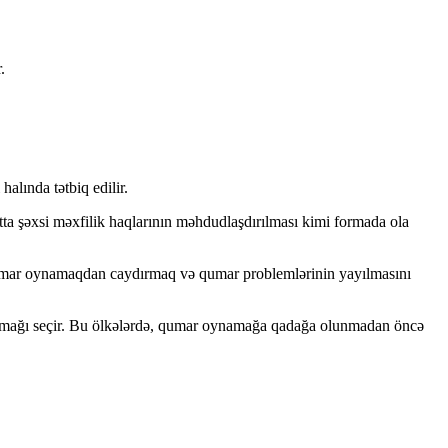
.
alında tətbiq edilir.
tta şəxsi məxfilik haqlarının məhdudlaşdırılması kimi formada ola
ı qumar oynamaqdan caydırmaq və qumar problemlərinin yayılmasını
lamağı seçir. Bu ölkələrdə, qumar oynamağa qadağa olunmadan öncə