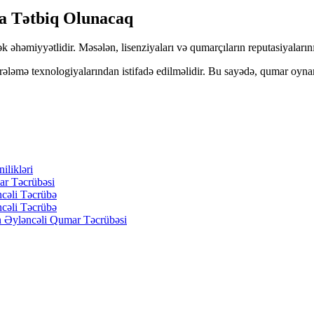
a Tətbiq Olunacaq
əhəmiyyətlidir. Məsələn, lisenziyaları və qumarçıların reputasiyaların
rələmə texnologiyalarından istifadə edilməlidir. Bu sayədə, qumar oynam
likləri
ar Təcrübəsi
cəli Təcrübə
cəli Təcrübə
 Əyləncəli Qumar Təcrübəsi