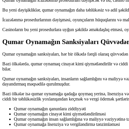
Qumar oynamağın icazələnmə prosedurları dəyişəcək və bu, casino müt
Bu yeni dəyişikliklər, qumar oynamağın daha təhlükəsiz və adil şəkild
İcazələnmə prosedurlarının dəyişməsi, oyunçuların hüquqlarını və mali
Casinoların bu yeni prosedurlara uyğun şəkildə əməkdaşlıq etməsi, o
Qumar Oynamağın Sanksiyaları Qüvvədə
Qumar oynamağın sanksiyaları, hər bir ölkədə fərqli olaraq qüvvədən e
Bəzi ölkələrdə, qumar oynamaq cinayət kimi qiymətləndirilir və ciddi 
bilər.
Qumar oynamağın sanksiyaları, insanların sağlamlığını və maliyyə vəz
dayandırmaq məqsədilə qurulmuşdur.
Bəzi ölkələr isə qumar oynamağa qadağa qoymaq yerinə, lisenziya və
ciddi bir təhlükəsizlik yoxlanışından keçmək və vergi ödemək şərtlərin
Qumar oynamağın qanunlara ziddiyyəti
Qumar oynamağın cinayət kimi qiymətləndirilməsi
Qumar oynamağın insan sağlamlığına və maliyyə vəziyyətinə tə
Qumar oynamağa lisenziya və vergiləndirmə tənzimləməsi