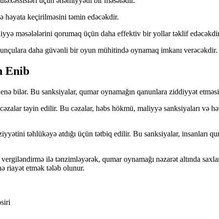
əxəssisləri üçün əhəmiyyətli bir məsələdir.
ə həyata keçirilməsini təmin edəcəkdir.
yyə məsələlərini qorumaq üçün daha effektiv bir yollar təklif edəcəkdir
yunçulara daha güvənli bir oyun mühitində oynamaq imkanı verəcəkdir.
n Enib
nə bilər. Bu sanksiyalar, qumar oynamağın qanunlara ziddiyyət etməsi h
cəzalar təyin edilir. Bu cəzalar, həbs hökmü, maliyyə sanksiyaları və hə
iyyətini təhlükəyə atdığı üçün tətbiq edilir. Bu sanksiyalar, insanlar
 vergiləndirmə ilə tənzimləyərək, qumar oynamağı nəzarət altında sax
ə riayət etmək tələb olunur.
siri