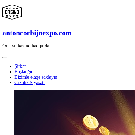
Skip
to
content
antoncorbijnexpo.com
Onlayn kazino haqqında
Şirkət
Başlanğıc
Bizimlə əlaqə saxlayın
Gizlilik Siyasəti