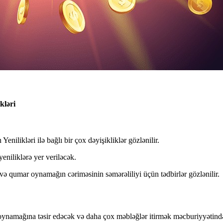
kləri
likləri ilə bağlı bir çox dəyişikliklər gözlənilir.
eniliklərə yer veriləcək.
ə qumar oynamağın cəriməsinin səmərəliliyi üçün tədbirlər gözlənilir.
ynamağına təsir edəcək və daha çox məbləğlər itirmək məcburiyyətində