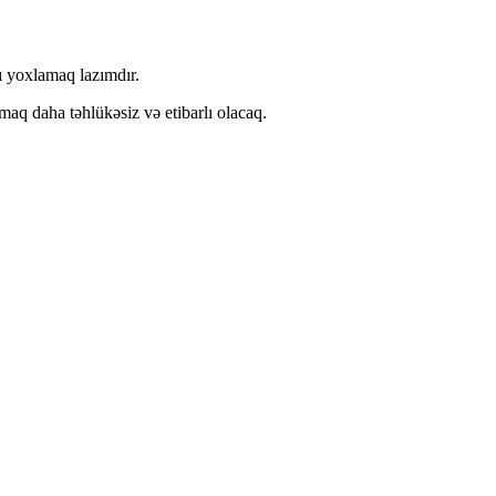
ı yoxlamaq lazımdır.
aq daha təhlükəsiz və etibarlı olacaq.