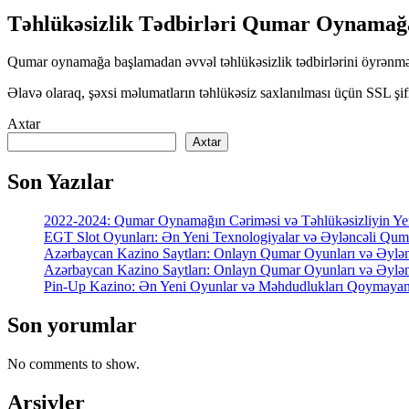
Təhlükəsizlik Tədbirləri Qumar Oynamağ
Qumar oynamağa başlamadan əvvəl təhlükəsizlik tədbirlərini öyrənmək 
Əlavə olaraq, şəxsi məlumatların təhlükəsiz saxlanılması üçün SSL şif
Axtar
Axtar
Son Yazılar
2022-2024: Qumar Oynamağın Cəriməsi və Təhlükəsizliyin Yeni
EGT Slot Oyunları: Ən Yeni Texnologiyalar və Əyləncəli Qum
Azərbaycan Kazino Saytları: Onlayn Qumar Oyunları və Əylən
Azərbaycan Kazino Saytları: Onlayn Qumar Oyunları və Əylən
Pin-Up Kazino: Ən Yeni Oyunlar və Məhdudlukları Qoymayan
Son yorumlar
No comments to show.
Arşivler