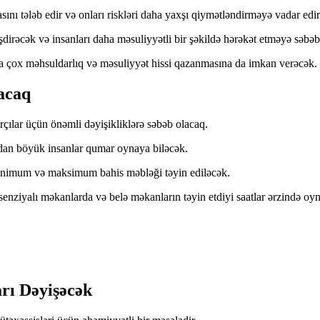
sını tələb edir və onları riskləri daha yaxşı qiymətləndirməyə vadar edir
şdirəcək və insanları daha məsuliyyətli bir şəkildə hərəkət etməyə səbəb
 çox məhsuldarlıq və məsuliyyət hissi qazanmasına da imkan verəcək.
acaq
lar üçün önəmli dəyişikliklərə səbəb olacaq.
ndan böyük insanlar qumar oynaya biləcək.
nimum və maksimum bahis məbləği təyin ediləcək.
nziyalı məkanlarda və belə məkanların təyin etdiyi saatlar ərzində oy
rı Dəyişəcək