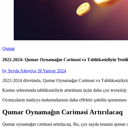
Qumar
2022-2024: Qumar Oynamağın Cəriməsi və Təhlükəsizliyin Yenili
by
Sevda Ağayeva
26 Yanvar 2024
2022-2024 dövründə, Qumar Oynamağın Cəriməsi və Təhlükəsizliyin Yeni
Kasino sektorunda təhlükəsizliyin artırılması üçün daha çox texnoloji y
Oyunçuların maliyyə məlumatlarının daha effektiv şəkildə qorunması v
Qumar Oynamağın Cəriməsi Artırılacaq
Qumar oynamağın cəriməsi artırılacaq. Bu, çox sayda insanın qumar o