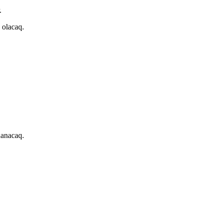
.
 olacaq.
nanacaq.