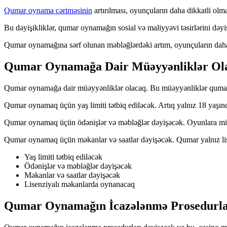
Qumar oynama cəriməsinin
artırılması, oyunçuların daha dikkatli olma
Bu dəyişikliklər, qumar oynamağın sosial və maliyyəvi təsirlərini dəyi
Qumar oynamağına sərf olunan məbləğlərdəki artım, oyunçuların daha
Qumar Oynamağa Dair Müəyyənliklər Ol
Qumar oynamağa dair müəyyənliklər olacaq. Bu müəyyənliklər qumarçı
Qumar oynamaq üçün yaş limiti tətbiq ediləcək. Artıq yalnız 18 yaşı
Qumar oynamaq üçün ödənişlər və məbləğlər dəyişəcək. Oyunlara mi
Qumar oynamaq üçün məkanlar və saatlar dəyişəcək. Qumar yalnız lise
Yaş limiti tətbiq ediləcək
Ödənişlər və məbləğlər dəyişəcək
Məkanlar və saatlar dəyişəcək
Lisenziyalı məkanlarda oynanacaq
Qumar Oynamağın İcazələnmə Prosedurla